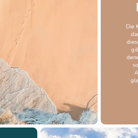
Die 
da
dies
gi
dene
s
A
gl