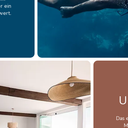
r ein
wert.
U
Das 
M