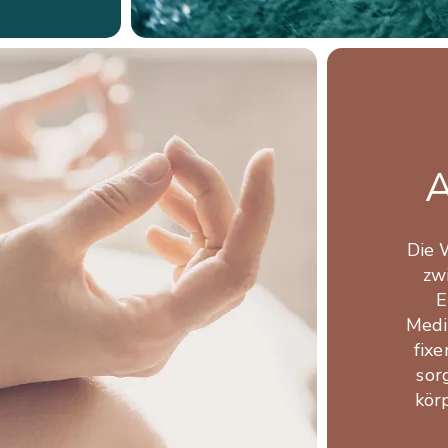
A
Die 
zw
E
Medi
fix
sor
kör