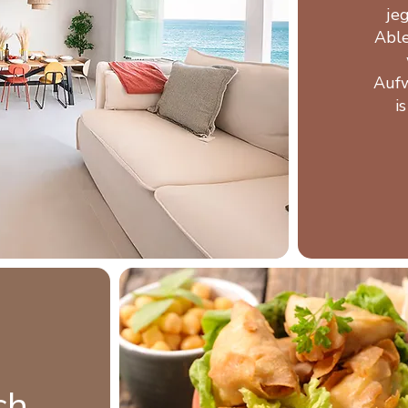
je
Able
Aufw
i
ch