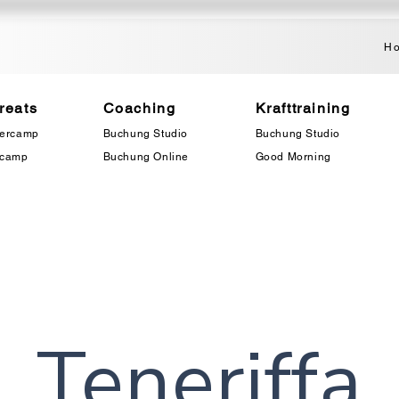
H
reats
Coaching
Krafttraining
mercamp
Buchung Studio
Buchung Studio
mcamp
Buchung Online
Good Morning
Teneriffa