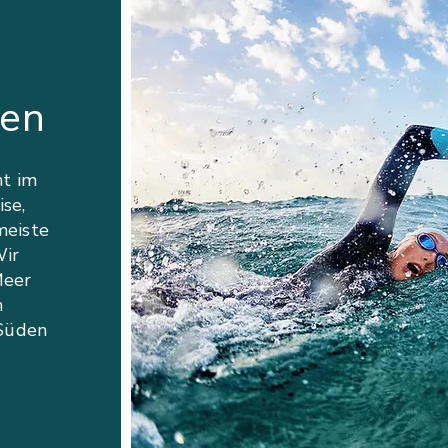
en
t im
se,
meiste
Wir
Meer
m
Süden