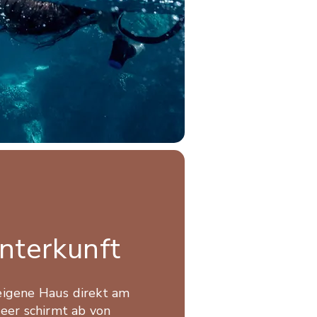
nterkunft
eigene Haus direkt am
eer schirmt ab von